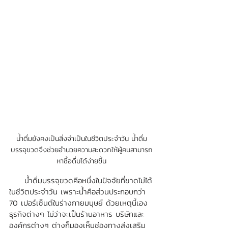
น้ำดื่มยังคงเป็นสิ่งจำเป็นในชีวิตประจำวัน น้ำดื่ม
บรรจุขวดจึงช่วยอำนวยความสะดวกให้ผู้คนสามารถ
หาซื้อดื่มได้ง่ายขึ้น
     น้ำดื่มบรรจุขวดคือหนึ่งในปัจจัยที่ขาดไม่ได้
ในชีวิตประจำวัน เพราะน้ำคือส่วนประกอบกว่า 
70 เปอร์เซ็นต์ในร่างกายมนุษย์ ด้วยเหตุนี้เอง
ธุรกิจต่างๆ ไม่ว่าจะเป็นร้านอาหาร บริษัทและ
องค์กรต่างๆ ต่างก็มองเห็นช่องทางส่งเสริม