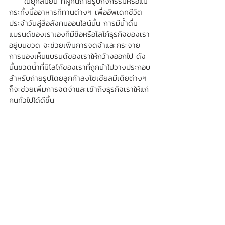
     ในยุคสมัยนี้ ที่ผู้คนถ่ายรูปกิจกรรมหรือแม้
กระทั้งมื้ออาหารที่ทานต่างๆ เพื่ออัพเดทชีวิต
ประจำวันสู่สื่อสังคมออนไลน์นั้น การมีน้ำดื่ม
แบรนด์ของเราเองที่มีชื่อหรือโลโก้ธุรกิจของเรา
อยู่บนขวด จะช่วยเพิ่มการจดจำและกระจาย
การมองเห็นแบรนด์ของเราให้กว้างออกไป ดัง
นั้นขวดน้ำที่มีโลโก้ของเราที่ถูกนำไปวางประกอบ
สำหรับถ่ายรูปโดยลูกค้าลงโซเชียลมีเดียต่างๆ 
ก็จะช่วยเพิ่มการจดจำและเข้าถึงธุรกิจเราให้แก่
คนทั่วไปได้ดีขึ้น 