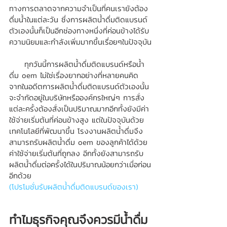
ทางการตลาดจากความจำเป็นที่คนเรายังต้อง
ดื่มน้ำในแต่ละวัน ซึ่งการผลิตน้ำดื่มติดแบรนด์
ตัวเองนั้นก็เป็นอีกช่องทางหนึ่งที่ค่อนข้างได้รับ
ความนิยมและกำลังเพิ่มมากขื้นเรื่อยๆในปัจจุบัน
     ทุกวันนี้การผลิตน้ำดื่มติดแบรนด์หรือน้ำ
ดื่ม oem ไม่ใช่เรื่องยากอย่างที่หลายคนคิด 
จากในอดีตการผลิตน้ำดื่มติดแบรนด์ตัวเองนั้น 
จะจำกัดอยู่ในบริษัทหรือองค์กรใหญ่ๆ การสั่ง
แต่ละครั้งต้องสั่งเป็นปริมาณมากอีกทั้งยังมีค่า
ใช้จ่ายเริ่มต้นที่ค่อนข้างสูง แต่ในปัจจุบันด้วย
เทคโนโลยีที่พัฒนาขึ้น โรงงานผลิตน้ำดื่มจึง
สามารถรับผลิตน้ำดื่ม oem ของลูกค้าได้ด้วย
ค่าใช้จ่ายเริ่มต้นที่ถูกลง อีกทั้งยังสามารถรับ
ผลิตน้ำดื่มต่อครั้งได้ในปริมาณน้อยกว่าเมื่อก่อน
อีกด้วย 
(โปรโมชั่นรับผลิตน้ำดื่มติดแบรนด์ของเรา)
ทำไมธุรกิจคุณจึงควรมีน้ำดื่ม