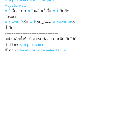
#qualitywater
#น
้ำดื่มสะอาด 
#ร
ับผลิตน้ำดื่ม 
#น
้ำดื่มติด
แบรนด์
#โรงงานน
้ำดื่ม 
#น
้ำดื่ม_oem 
#โรงงานผล
ิต
น้ำดื่ม
------------------------------
สนใจผลิตน้ำดื่มติดแบรนด์สอบถามเพิ่มเติมได้ที่
📱 Line: 
@lifepluswater
📮Inbox: 
facebook.com/waterlifeplus
🌎 Website: 
www.lifeplus-water.com
ข่าวสาร
Recent Posts
See All