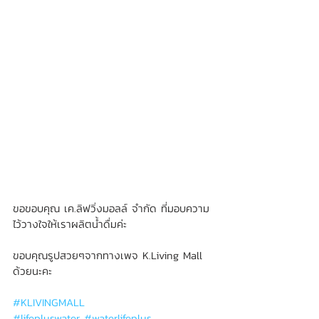
ขอขอบคุณ เค.ลิฟวิ่งมอลล์ จำกัด ที่มอบความ
ไว้วางใจให้เราผลิตน้ำดื่มค่ะ
ขอบคุณรูปสวยๆจากทางเพจ K.Living Mall 
ด้วยนะคะ
#KLIVINGMALL
#lifepluswater
#waterlifeplus