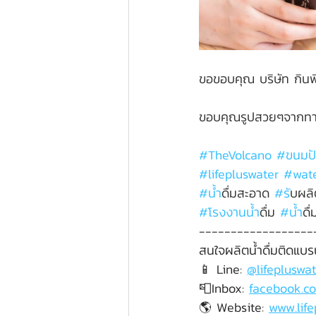
ขอขอบคุณ บริษัท กินฟิน
ขอบคุณรูปสวยๆจากท
#TheVolcano
#ขนมป
#lifepluswater
#wate
#น
้ำดื่มสะอาด 
#ร
ับผลิ
#โรงงานน
้ำดื่ม 
#น
้ำ
------------------
สนใจผลิตน้ำดื่มติดแบรน
📱 Line: 
@lifepluswat
📮Inbox: 
facebook.co
🌎 Website: 
www.lif