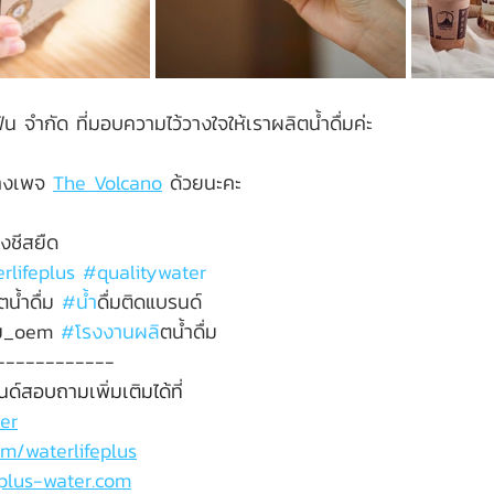
 จำกัด ที่มอบความไว้วางใจให้เราผลิตน้ำดื่มค่ะ
างเพจ 
The Volcano
 ด้วยนะคะ
ังชีสยืด
rlifeplus
#qualitywater
ตน้ำดื่ม 
#น
้ำดื่มติดแบรนด์
ดื่ม_oem 
#โรงงานผล
ิตน้ำดื่ม
------------
ด์สอบถามเพิ่มเติมได้ที่
er
m/waterlifeplus
eplus-water.com