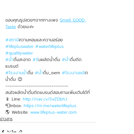
ขอบคุณรูปสวยๆจากทางเพจ 
Smell GOOD 
Taste
 ด้วยนะคะ
#สถาน
ีความหอมและความอร่อย
#lifepluswater
#waterlifeplus
#qualitywater
#น
้ำดื่มสะอาด 
#ร
ับผลิตน้ำดื่ม 
#น
้ำดื่มติด
แบรนด์
#โรงงานน
้ำดื่ม 
#น
้ำดื่ม_oem 
#โรงงานผล
ิต
น้ำดื่ม 
😊
------------------------------
สนใจผลิตน้ำดื่มติดแบรนด์สอบถามเพิ่มเติมได้ที่
📱 Line: 
http://nav.cx/5xZDbhJ
📮Inbox: 
https://m.me/waterlifeplus
🌎 Website: 
www.lifeplus-water.com
ข่าวสาร