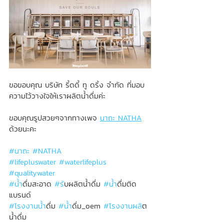
ขอขอบคุณ บริษัท รี้ดดี้ ทู ดริ้ง จำกัด ที่มอบ
ความไว้วางใจให้เราผลิตน้ำดื่มค่ะ
ขอบคุณรูปสวยๆจากทางเพจ 
นาถะ NATHA
ด้วยนะคะ
#นาถะ
#NATHA
#lifepluswater
#waterlifeplus
#qualitywater
#น
้ำดื่มสะอาด 
#ร
ับผลิตน้ำดื่ม 
#น
้ำดื่มติด
แบรนด์
#โรงงานน
้ำดื่ม 
#น
้ำดื่ม_oem 
#โรงงานผล
ิต
น้ำดื่ม