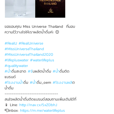
ขอขอบคุณ Miss Universe Thailand  ที่มอบ
ความไว้วางใจให้เราผลิตน้ำดื่มค่ะ 😊
#RealU
#RealUniverse
#MissUniverseThailand
#MissUniverseThailand2020
#lifepluswater
#waterlifeplus
#qualitywater
#น
้ำดื่มสะอาด 
#ร
ับผลิตน้ำดื่ม 
#น
้ำดื่มติด
แบรนด์
#โรงงานน
้ำดื่ม 
#น
้ำดื่ม_oem 
#โรงงานผล
ิต
น้ำดื่ม
------------------------------
สนใจผลิตน้ำดื่มติดแบรนด์สอบถามเพิ่มเติมได้ที่
📱 Line: 
http://nav.cx/5xZDbhJ
📮Inbox: 
https://m.me/waterlifeplus