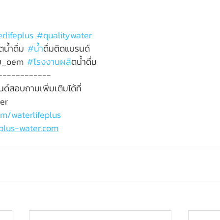
rlifeplus
#qualitywater
ตน้ำดื่ม 
#น
้ำดื่มติดแบรนด์
ดื่ม_oem 
#โรงงานผล
ิตน้ำดื่ม
------------
ด์สอบถามเพิ่มเติมได้ที่
ter
m/waterlifeplus
eplus-water.com