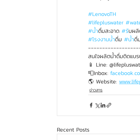
#LenovoTH
#lifepluswater
#wate
#น
้ำดื่มสะอาด 
#ร
ับผลิ
#โรงงานน
้ำดื่ม 
#น
้ำ
------------------
สนใจผลิตน้ำดื่มติดแบรน
📱 Line: @lifepluswa
📮Inbox: 
facebook.co
🌎 Website: 
www.lif
ข่าวสาร
Recent Posts