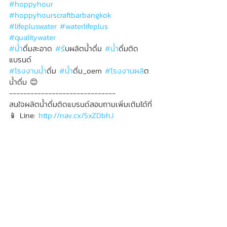
#hoppyhour
#hoppyhourscraftbarbangkok
#lifepluswater
#waterlifeplus
#qualitywater
#น
้ำดื่มสะอาด 
#ร
ับผลิตน้ำดื่ม 
#น
้ำดื่มติด
แบรนด์ 
#โรงงานน
้ำดื่ม 
#น
้ำดื่ม_oem 
#โรงงานผล
ิต
น้ำดื่ม 😊
------------------------------
สนใจผลิตน้ำดื่มติดแบรนด์สอบถามเพิ่มเติมได้ที่
📱 Line: 
http://nav.cx/5xZDbhJ
📮Inbox: 
https://m.me/waterlifeplus
🌎 Website: 
www.lifeplus-water.com
ข่าวสาร