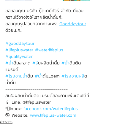
ขอขอบคุณ บริษัท กู๊ดเดย์ทัวร์ จำกัด ที่มอบ
ความไว้วางใจให้เราผลิตน้ำดื่มค่ะ
ขอบคุณรูปสวยๆจากทางเพจ 
Gooddaytour
ด้วยนะคะ
#gooddaytour
#lifepluswater
#waterlifeplus
#qualitywater
#น
้ำดื่มสะอาด 
#ร
ับผลิตน้ำดื่ม 
#น
้ำดื่มติด
แบรนด์
#โรงงานน
้ำดื่ม 
#น
้ำดื่ม_oem 
#โรงงานผล
ิต
น้ำดื่ม
------------------------------
สนใจผลิตน้ำดื่มติดแบรนด์สอบถามเพิ่มเติมได้ที่
📱 Line: @lifepluswater
📮Inbox: 
facebook.com/waterlifeplus
🌎 Website: 
www.lifeplus-water.com
ข่าวสาร