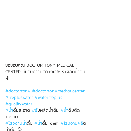
ขอขอบคุณ DOCTOR TONY MEDICAL 
CENTER ที่มอบความไว้วางใจให้เราผลิตน้ำดื่ม
ค่ะ 
#doctortony
#doctortonymedicalcenter
#lifepluswater
#waterlifeplus
#qualitywater
#น
้ำดื่มสะอาด 
#ร
ับผลิตน้ำดื่ม 
#น
้ำดื่มติด
แบรนด์ 
#โรงงานน
้ำดื่ม 
#น
้ำดื่ม_oem 
#โรงงานผล
ิต
น้ำดื่ม 😊 