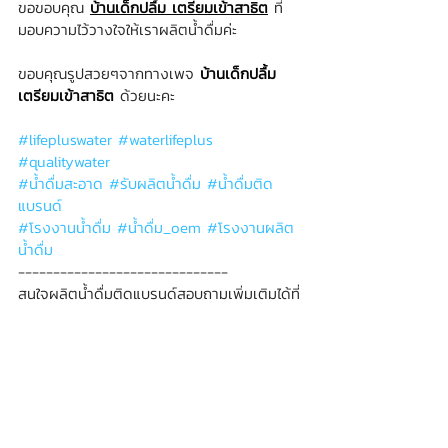
ขอขอบคุณ 
บ้านเด็กปลื้ม เตรียมเข้าสาธิต
 ที่
มอบความไว้วางใจให้เราผลิตน้ำดื่มค่ะ
ขอบคุณรูปสวยๆจากทางเพจ 
บ้านเด็กปลื้ม 
เตรียมเข้าสาธิต
 ด้วยนะคะ
#lifepluswater
#waterlifeplus
#qualitywater
#น้ำดื่มสะอาด
#รับผลิตน้ำดื่ม
#น้ำดื่มติด
แบรนด์
#โรงงานน้ำดื่ม
#น้ำดื่ม_oem
#โรงงานผลิต
น้ำดื่ม
------------------------------
สนใจผลิตน้ำดื่มติดแบรนด์สอบถามเพิ่มเติมได้ที่
📱 Line: 
@lifepluswater
📮Inbox: 
facebook.com/waterlifeplus
🌎 Website: 
www.lifeplus-water.com
ข่าวสาร