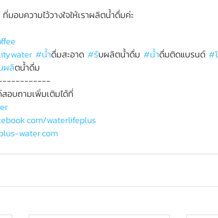
่มอบความไว้วางใจให้เราผลิตน้ำดื่มค่ะ
ffee
itywater
#น
้ำดื่มสะอาด 
#ร
ับผลิตน้ำดื่ม 
#น
้ำดื่มติดแบรนด์ 
#
นผล
ิตน้ำดื่ม
------------
สอบถามเพิ่มเติมได้ที่  
er
cebook.com
/waterlifeplus
plus
-water.com