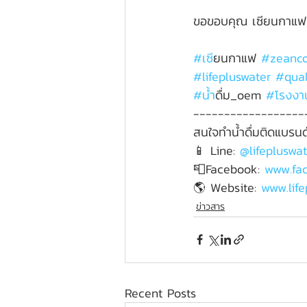
ขอขอบคุณ เซียนกาแฟ ที
#เซ
ียนกาแฟ 
#zeanco
#lifepluswater
#qual
#น
้ำดื่ม_oem 
#โรงงา
------------------
สนใจทำน้ำดื่มติดแบรนด์
📱 Line: 
@lifepluswat
📮Facebook: 
www.fa
🌎 Website: 
www.life
ข่าวสาร
Recent Posts