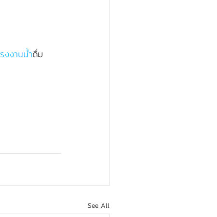
โรงงานน
้ำดื่ม 
See All