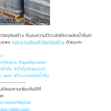
วัสดุก่อสร้าง ที่มอบความไว้วางใจให้เราผลิตน้ำดื่มค่ะ
างเพจ 
หจก.ช.รุ่งเรืองค้าวัสดุก่อสร้าง
 ด้วยนะคะ
าง
rlifeplus
#qualitywater
ตน้ำดื่ม 
#น
้ำดื่มติดแบรนด์
ดื่ม_oem 
#โรงงานผล
ิตน้ำดื่ม
------------
ด์สอบถามเพิ่มเติมได้ที่
ter
m/waterlifeplus
eplus-water.com