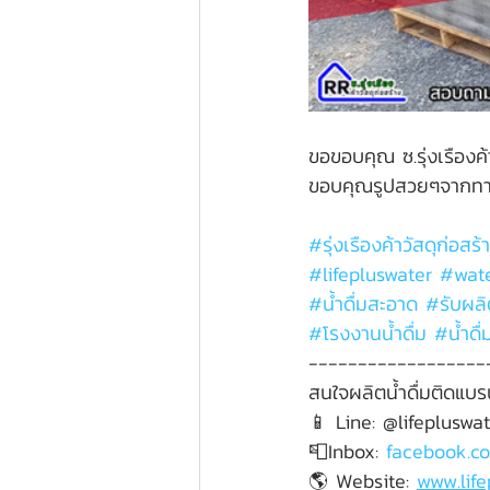
ขอขอบคุณ ซ.รุ่งเรืองค้า
ขอบคุณรูปสวยๆจากท
#
รุ่งเรืองค้าวัสดุก่อสร้
#lifepluswater
#wate
#น
้ำดื่มสะอาด 
#ร
ับผลิ
#โรงงานน
้ำดื่ม 
#น
้ำ
------------------
สนใจผลิตน้ำดื่มติดแบรน
📱 Line: @lifepluswa
📮Inbox: 
facebook.co
🌎 Website: 
www.lif