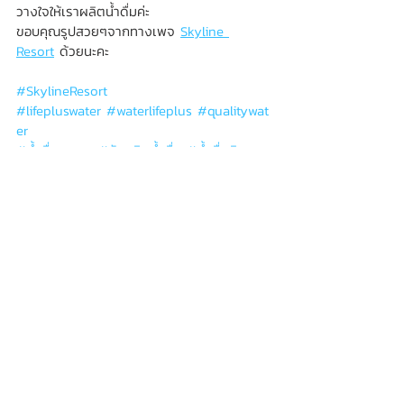
วางใจให้เราผลิตน้ำดื่มค่ะ
ขอบคุณรูปสวยๆจากทางเพจ 
Skyline 
Resort
ด้วยนะคะ
#SkylineResort
#lifepluswater
#waterlifeplus
#qualitywat
er
#น
้ำดื่มสะอาด 
#ร
ับผลิตน้ำดื่ม 
#น
้ำดื่มติด
แบรนด์
#โรงงานน
้ำดื่ม 
#น
้ำดื่ม_oem 
#โรงงานผล
ิต
น้ำดื่ม
------------------------------
สนใจผลิตน้ำดื่มติดแบรนด์สอบถามเพิ่มเติมได้ที่
📱 Line: @lifepluswater
📮Inbox: 
facebook.com/waterlifeplus
🌎 Website: 
www.lifeplus-water.com
ข่าวสาร