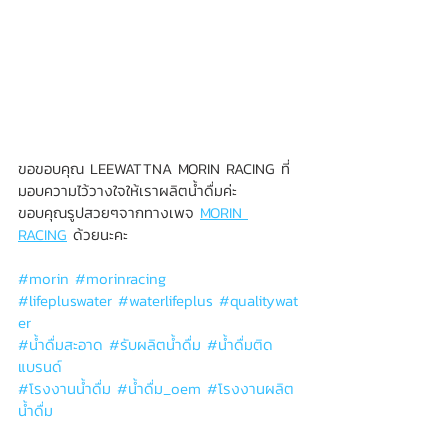
ขอขอบคุณ LEEWATTNA MORIN RACING ที่
มอบความไว้วางใจให้เราผลิตน้ำดื่มค่ะ
ขอบคุณรูปสวยๆจากทางเพจ 
MORIN 
RACING
 ด้วยนะคะ
#morin
#morinracing
#lifepluswater
#waterlifeplus
#qualitywat
er
#น
้ำดื่มสะอาด 
#ร
ับผลิตน้ำดื่ม 
#น
้ำดื่มติด
แบรนด์
#โรงงานน
้ำดื่ม 
#น
้ำดื่ม_oem 
#โรงงานผล
ิต
น้ำดื่ม
------------------------------