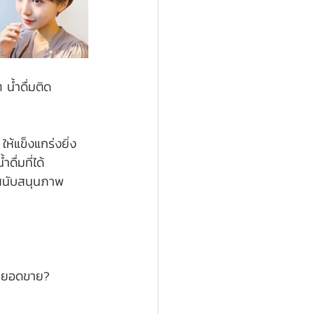
 น้ำดื่มติด
 
ให้แข็งแกร่งยิ่ง
ื่มที่ได้
อสนับสนุนภาพ
่มยอดขาย? 