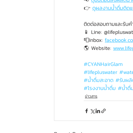
👉 
ดูผลงานน้ำดื่มติดแ
ติดต่อสอบถามและรับคำป
📱 Line: @lifepluswa
📮Inbox: 
facebook.co
🌎 Website: 
www.lif
#CYANHairGlam
#lifepluswater
#wate
#น
้ำดื่มสะอาด 
#ร
ับผลิ
#โรงงานน
้ำดื่ม 
#น
้ำ
ข่าวสาร