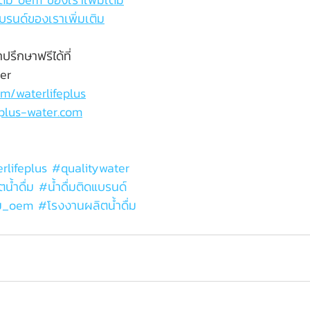
บรนด์ของเราเพิ่มเติม
รึกษาฟรีได้ที่
ter
m/waterlifeplus
eplus-water.com
rlifeplus
#qualitywater
ตน้ำดื่ม 
#น
้ำดื่มติดแบรนด์
ดื่ม_oem 
#โรงงานผล
ิตน้ำดื่ม