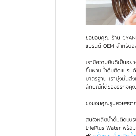
ขอขอบคุณ 
ร้าน CYAN
แบรนด์ OEM สำหรับอง
เรามีความยินดีเป็นอย่าง
ขึ้นผ่านน้ำดื่มติดแบรน
มาตรฐาน เรามุ่งมั่นส่
ลักษณ์ที่ดีของธุรกิจคุ
ขอ
ขอบคุณรูปสวยๆจา
สนใจผลิตน้ำดื่มติดแบร
LifePlus Water พร้อมเ
📢 
ดูขั้นตอนสั่งผลิตน้