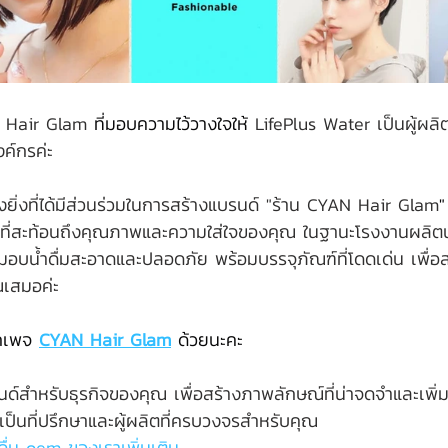
 Hair Glam
 ที่มอบความไว้วางใจให้
 LifePlus Water เป็นผู้ผลิต
ค์กรค่ะ
ยิ่งที่ได้มีส่วนร่วมในการสร้างแบรนด์ "
ร้าน CYAN Hair Glam
"
ด์ที่สะท้อนถึงคุณภาพและความใส่ใจของคุณ ในฐานะโรงงานผลิตน้ำด
งมอบน้ำดื่มสะอาดและปลอดภัย พร้อมบรรจุภัณฑ์ที่โดดเด่น เพื่
ณเสมอค่ะ
กเพจ 
CYAN Hair Glam
ด้วยนะคะ
นด์สำหรับธุรกิจของคุณ เพื่อสร้างภาพลักษณ์ที่น่าจดจำและเพิ
ป็นที่ปรึกษาและผู้ผลิตที่ครบวงจรสำหรับคุณ
ำดื่ม oem ของเราเพิ่มเติม